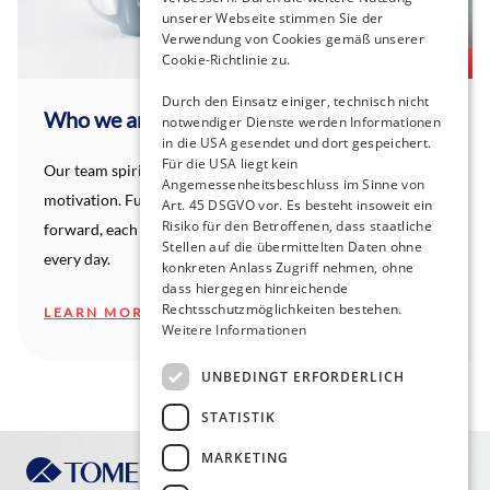
unserer Webseite stimmen Sie der
Verwendung von Cookies gemäß unserer
Cookie-Richtlinie zu.
Durch den Einsatz einiger, technisch nicht
Who we are
notwendiger Dienste werden Informationen
in die USA gesendet und dort gespeichert.
Für die USA liegt kein
Our team spirit thrives on contagious joy and mutual
Angemessenheitsbeschluss im Sinne von
motivation. Full of energy and hungry to push things
Art. 45 DSGVO vor. Es besteht insoweit ein
Risiko für den Betroffenen, dass staatliche
forward, each of us contributes to the unique TOMEY spirit
Stellen auf die übermittelten Daten ohne
every day.
konkreten Anlass Zugriff nehmen, ohne
dass hiergegen hinreichende
Rechtsschutzmöglichkeiten bestehen.
LEARN MORE ABOUT THE TOMEY TEAM
Weitere Informationen
UNBEDINGT ERFORDERLICH
STATISTIK
MARKETING