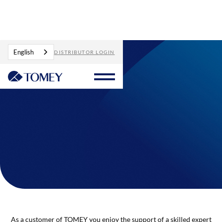
English
DISTRIBUTOR LOGIN
As a customer of TOMEY you enjoy the support of a skilled expert