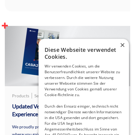
×
Diese Webseite verwendet
Cookies.
Wir verwenden Cookies, um die
Benutzerfreundlichkeit unserer Website zu
verbessern. Durch die weitere Nutzung
unserer Webseite stimmen Sie der
Verwendung von Cookies gemäß unserer
Cookie-Richtlinie zu.
Products
September 9, 2025
Updated Version 2025: CASIA2 User
Durch den Einsatz einiger, technisch nicht
notwendiger Dienste werden Informationen
Experience
in die USA gesendet und dort gespeichert.
Für die USA liegt kein
We proudly present our brand new, updated brochure
Angemessenheitsbeschluss im Sinne von
where you gain insights from CASIA2 users.
Art. 45 DSGVO vor. Es besteht insoweit ein