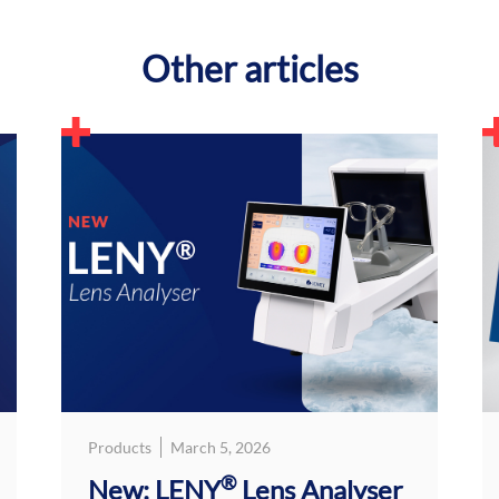
Other articles
Products
March 5, 2026
®
New: LENY
Lens Analyser