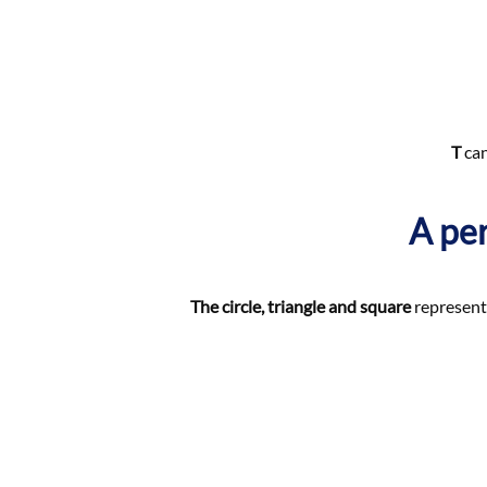
T
can
A per
The circle, triangle and square
represent 