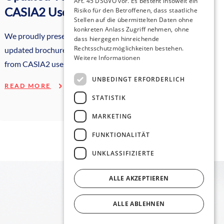
Art. 45 DSGVO vor. Es besteht insoweit ein
CASIA2 User Experience
Risiko für den Betroffenen, dass staatliche
Stellen auf die übermittelten Daten ohne
konkreten Anlass Zugriff nehmen, ohne
We proudly present our brand new,
dass hiergegen hinreichende
Rechtsschutzmöglichkeiten bestehen.
updated brochure where you gain insights
Weitere Informationen
from CASIA2 users.
UNBEDINGT ERFORDERLICH
READ MORE
STATISTIK
MARKETING
FUNKTIONALITÄT
UNKLASSIFIZIERTE
ALLE AKZEPTIEREN
ALLE ABLEHNEN