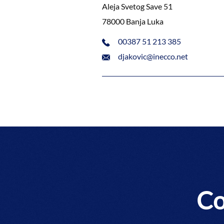
Aleja Svetog Save 51
78000 Banja Luka
00387 51 213 385
djakovic@inecco.net
Co