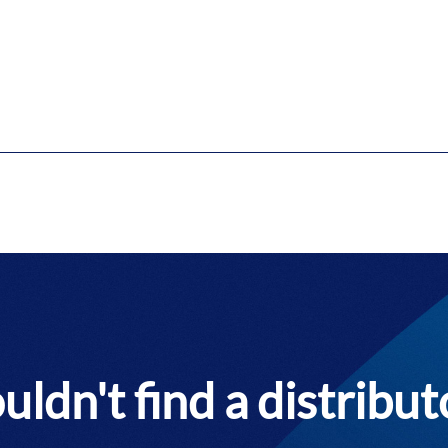
uldn't find a distribut