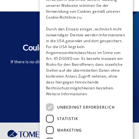
unserer Webseite stimmen Sie der
Verwendung von Cookies gemäß unserer
Cookie-Richtlinie zu.
Durch den Einsatz einiger, technisch nicht
notwendiger Dienste werden Informationen
in die USA gesendet und dort gespeichert.
Couldn't find a distributor?
Für die USA liegt kein
Angemessenheitsbeschluss im Sinne von
Art. 45 DSGVO vor. Es besteht insoweit ein
If there is no distributor close to you from the list please don't
Risiko für den Betroffenen, dass staatliche
hesitate to contact us!
Stellen auf die übermittelten Daten ohne
konkreten Anlass Zugriff nehmen, ohne
dass hiergegen hinreichende
Rechtsschutzmöglichkeiten bestehen.
CONTACT FORM
Weitere Informationen
UNBEDINGT ERFORDERLICH
STATISTIK
MARKETING