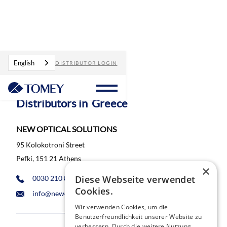
Distributors
Greece
English
DISTRIBUTOR LOGIN
Distributors in
Greece
NEW OPTICAL SOLUTIONS
95 Kolokotroni Street
Pefki, 151 21 Athens
×
Diese Webseite verwendet
0030 210 8023599
Cookies.
info@newoptical.gr
Wir verwenden Cookies, um die
Benutzerfreundlichkeit unserer Website zu
verbessern. Durch die weitere Nutzung