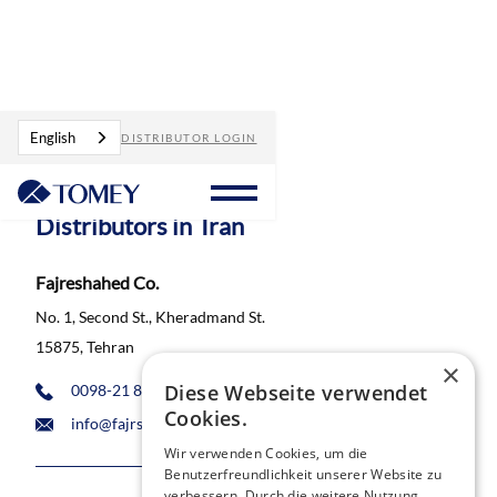
Distributors
Iran
English
DISTRIBUTOR LOGIN
Distributors in
Iran
Fajreshahed Co.
No. 1, Second St., Kheradmand St.
15875, Tehran
×
Diese Webseite verwendet
0098-21 883 444 358
Cookies.
info@fajrshahed.com
Wir verwenden Cookies, um die
Benutzerfreundlichkeit unserer Website zu
verbessern. Durch die weitere Nutzung