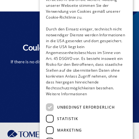
unserer Webseite stimmen Sie der
Verwendung von Cookies gemäß unserer
Cookie-Richtlinie zu.
Durch den Einsatz einiger, technisch nicht
notwendiger Dienste werden Informationen
in die USA gesendet und dort gespeichert.
Couldn't find a distributor?
Für die USA liegt kein
Angemessenheitsbeschluss im Sinne von
Art. 45 DSGVO vor. Es besteht insoweit ein
If there is no distributor close to you from the list please don't
Risiko für den Betroffenen, dass staatliche
hesitate to contact us!
Stellen auf die übermittelten Daten ohne
konkreten Anlass Zugriff nehmen, ohne
dass hiergegen hinreichende
Rechtsschutzmöglichkeiten bestehen.
CONTACT FORM
Weitere Informationen
UNBEDINGT ERFORDERLICH
STATISTIK
MARKETING