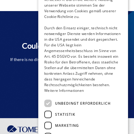
unserer Webseite stimmen Sie der
Verwendung von Cookies gemäß unserer
Cookie-Richtlinie zu.
Durch den Einsatz einiger, technisch nicht
notwendiger Dienste werden Informationen
in die USA gesendet und dort gespeichert.
Couldn't find a distributor?
Für die USA liegt kein
Angemessenheitsbeschluss im Sinne von
Art. 45 DSGVO vor. Es besteht insoweit ein
If there is no distributor close to you from the list please don't
Risiko für den Betroffenen, dass staatliche
hesitate to contact us!
Stellen auf die übermittelten Daten ohne
konkreten Anlass Zugriff nehmen, ohne
dass hiergegen hinreichende
Rechtsschutzmöglichkeiten bestehen.
CONTACT FORM
Weitere Informationen
UNBEDINGT ERFORDERLICH
STATISTIK
MARKETING