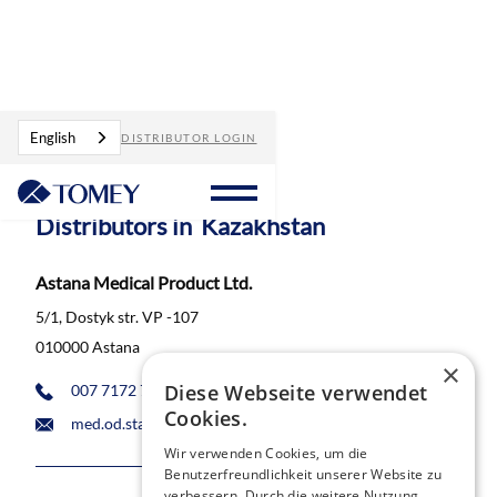
Distributors
Kazakhstan
English
DISTRIBUTOR LOGIN
Distributors in
Kazakhstan
Astana Medical Product Ltd.
5/1, Dostyk str. VP -107
010000 Astana
×
Diese Webseite verwendet
007 7172 755 002
Cookies.
med.od.stanislav@gmail.com
Wir verwenden Cookies, um die
Benutzerfreundlichkeit unserer Website zu
verbessern. Durch die weitere Nutzung