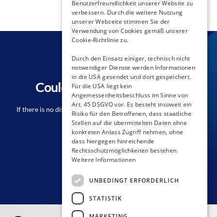
Benutzerfreundlichkeit unserer Website zu
verbessern. Durch die weitere Nutzung
unserer Webseite stimmen Sie der
Verwendung von Cookies gemäß unserer
Cookie-Richtlinie zu.
Durch den Einsatz einiger, technisch nicht
notwendiger Dienste werden Informationen
in die USA gesendet und dort gespeichert.
Couldn't find a distributor?
Für die USA liegt kein
Angemessenheitsbeschluss im Sinne von
Art. 45 DSGVO vor. Es besteht insoweit ein
If there is no distributor close to you from the list please don't
Risiko für den Betroffenen, dass staatliche
hesitate to contact us!
Stellen auf die übermittelten Daten ohne
konkreten Anlass Zugriff nehmen, ohne
dass hiergegen hinreichende
Rechtsschutzmöglichkeiten bestehen.
CONTACT FORM
Weitere Informationen
UNBEDINGT ERFORDERLICH
STATISTIK
MARKETING