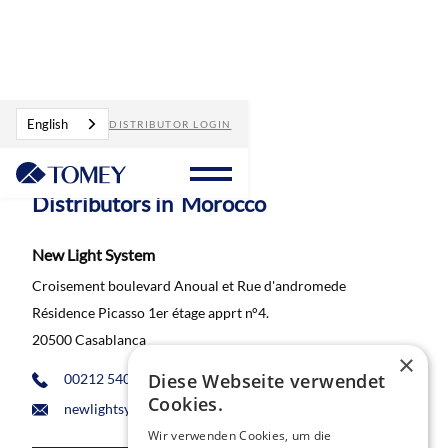
Distributors
Morocco
English
DISTRIBUTOR LOGIN
Distributors in
Morocco
New Light System
Croisement boulevard Anoual et Rue d'andromede
Résidence Picasso 1er étage apprt n°4.
20500 Casablanca
×
Diese Webseite verwendet
00212 540 120 541
Cookies.
newlightsystem1@gmail.com
Wir verwenden Cookies, um die