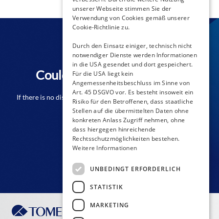
unserer Webseite stimmen Sie der
Verwendung von Cookies gemäß unserer
Cookie-Richtlinie zu.
Durch den Einsatz einiger, technisch nicht
notwendiger Dienste werden Informationen
in die USA gesendet und dort gespeichert.
Couldn't find a distributor?
Für die USA liegt kein
Angemessenheitsbeschluss im Sinne von
Art. 45 DSGVO vor. Es besteht insoweit ein
If there is no distributor close to you from the list please don't
Risiko für den Betroffenen, dass staatliche
hesitate to contact us!
Stellen auf die übermittelten Daten ohne
konkreten Anlass Zugriff nehmen, ohne
dass hiergegen hinreichende
Rechtsschutzmöglichkeiten bestehen.
CONTACT FORM
Weitere Informationen
UNBEDINGT ERFORDERLICH
STATISTIK
MARKETING