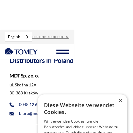
Distributors
Poland
English
DISTRIBUTOR LOGIN
Distributors in
Poland
MDT Sp. z o. o.
ul. Skośna 12A
30-383 Kraków
×
Diese Webseite verwendet
0048 12 655 30 65
Cookies.
biuro@mdt.pl
Wir verwenden Cookies, um die
Benutzerfreundlichkeit unserer Website zu
verbessern. Durch die weitere Nutzung