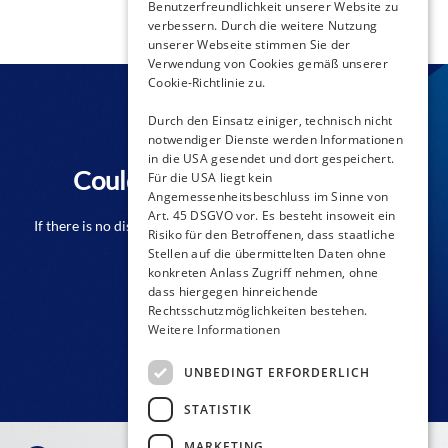
Benutzerfreundlichkeit unserer Website zu
verbessern. Durch die weitere Nutzung
unserer Webseite stimmen Sie der
Verwendung von Cookies gemäß unserer
Cookie-Richtlinie zu.
Durch den Einsatz einiger, technisch nicht
notwendiger Dienste werden Informationen
in die USA gesendet und dort gespeichert.
Couldn't find a distributor?
Für die USA liegt kein
Angemessenheitsbeschluss im Sinne von
Art. 45 DSGVO vor. Es besteht insoweit ein
If there is no distributor close to you from the list please don't
Risiko für den Betroffenen, dass staatliche
hesitate to contact us!
Stellen auf die übermittelten Daten ohne
konkreten Anlass Zugriff nehmen, ohne
dass hiergegen hinreichende
Rechtsschutzmöglichkeiten bestehen.
CONTACT FORM
Weitere Informationen
UNBEDINGT ERFORDERLICH
STATISTIK
MARKETING