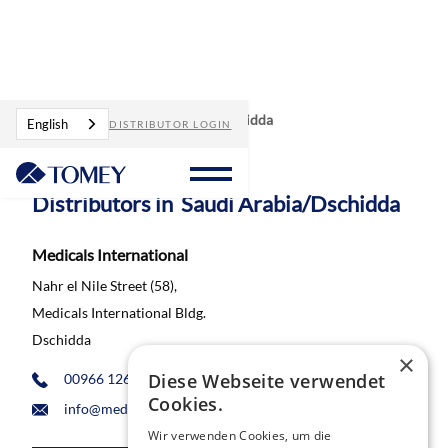
Distributors
Saudi Arabia/Dschidda
English
DISTRIBUTOR LOGIN
Distributors in
Saudi Arabia/Dschidda
Medicals International
Nahr el Nile Street (58),
Medicals International Bldg.
Dschidda
×
Diese Webseite verwendet
00966 1266 40 960
Cookies.
info@medicalsintl.com
Wir verwenden Cookies, um die