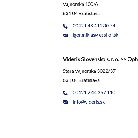
Vajnorská 100/A
831 04 Bratislava
00421 48 411 30 74
igor.miklas@essilor.sk
Videris Slovensko s. r. o. >> Op
Stara Vajnorska 3022/37
831 04 Bratislava
00421 2 44 257 110
info@videris.sk