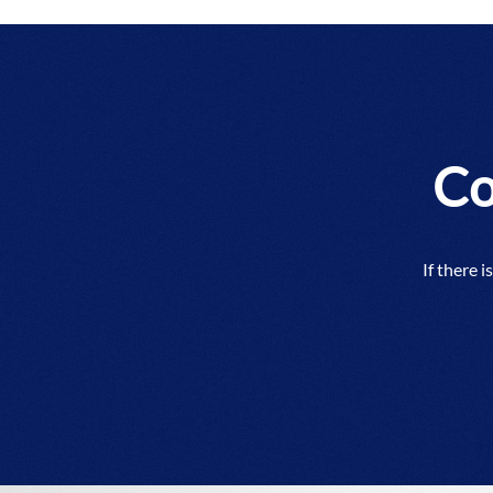
Co
If there i