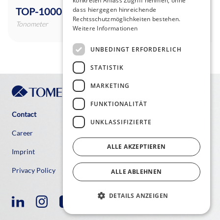
konkreten Anlass Zugriff nehmen, ohne
TOP-1000
dass hiergegen hinreichende
Rechtsschutzmöglichkeiten bestehen.
Tonometer
Weitere Informationen
UNBEDINGT ERFORDERLICH
STATISTIK
MARKETING
FUNKTIONALITÄT
Contact
UNKLASSIFIZIERTE
Career
ALLE AKZEPTIEREN
Imprint
Privacy Policy
ALLE ABLEHNEN
DETAILS ANZEIGEN