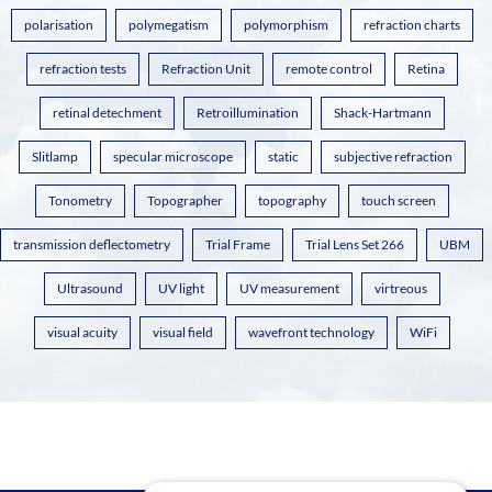
polarisation
polymegatism
polymorphism
refraction charts
refraction tests
Refraction Unit
remote control
Retina
retinal detechment
Retroillumination
Shack-Hartmann
Slitlamp
specular microscope
static
subjective refraction
Tonometry
Topographer
topography
touch screen
transmission deflectometry
Trial Frame
Trial Lens Set 266
UBM
Ultrasound
UV light
UV measurement
virtreous
visual acuity
visual field
wavefront technology
WiFi