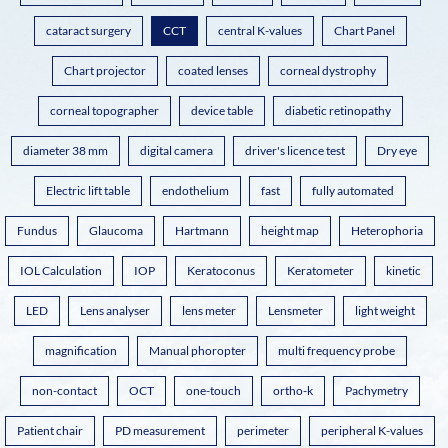
cataract surgery
CCT
central K-values
Chart Panel
Chart projector
coated lenses
corneal dystrophy
corneal topographer
device table
diabetic retinopathy
diameter 38 mm
digital camera
driver's licence test
Dry eye
Electric lift table
endothelium
fast
fully automated
Fundus
Glaucoma
Hartmann
height map
Heterophoria
IOL Calculation
IOP
Keratoconus
Keratometer
kinetic
LED
Lens analyser
lens meter
Lensmeter
light weight
magnification
Manual phoropter
multi frequency probe
non-contact
OCT
one-touch
ortho-k
Pachymetry
Patient chair
PD measurement
perimeter
peripheral K-values