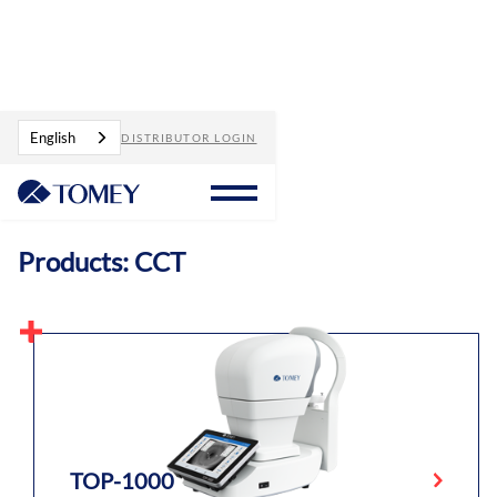
Products
CCT
English
DISTRIBUTOR LOGIN
Products: CCT
TOP-1000