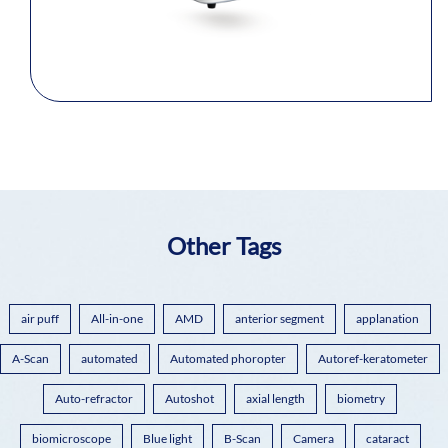
Other Tags
air puff
All-in-one
AMD
anterior segment
applanation
A-Scan
automated
Automated phoropter
Autoref-keratometer
Auto-refractor
Autoshot
axial length
biometry
biomicroscope
Blue light
B-Scan
Camera
cataract