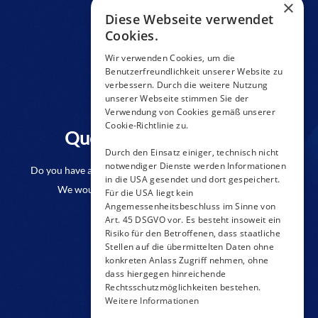
×
Diese Webseite verwendet
Cookies.
Wir verwenden Cookies, um die
Benutzerfreundlichkeit unserer Website zu
verbessern. Durch die weitere Nutzung
unserer Webseite stimmen Sie der
Verwendung von Cookies gemäß unserer
Cookie-Richtlinie zu.
Questions to a product?
Durch den Einsatz einiger, technisch nicht
notwendiger Dienste werden Informationen
Do you have any questions or require further information?
in die USA gesendet und dort gespeichert.
We would be pleased if you send us an inquiry.
Für die USA liegt kein
Angemessenheitsbeschluss im Sinne von
Art. 45 DSGVO vor. Es besteht insoweit ein
CONTACT FORM
Risiko für den Betroffenen, dass staatliche
Stellen auf die übermittelten Daten ohne
konkreten Anlass Zugriff nehmen, ohne
dass hiergegen hinreichende
Rechtsschutzmöglichkeiten bestehen.
Weitere Informationen