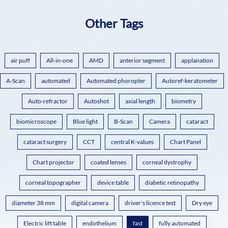
Other Tags
air puff
All-in-one
AMD
anterior segment
applanation
A-Scan
automated
Automated phoropter
Autoref-keratometer
Auto-refractor
Autoshot
axial length
biometry
biomicroscope
Blue light
B-Scan
Camera
cataract
cataract surgery
CCT
central K-values
Chart Panel
Chart projector
coated lenses
corneal dystrophy
corneal topographer
device table
diabetic retinopathy
diameter 38 mm
digital camera
driver's licence test
Dry eye
Electric lift table
endothelium
fast
fully automated