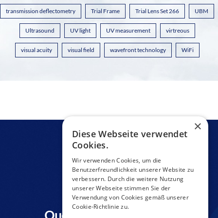
transmission deflectometry
Trial Frame
Trial Lens Set 266
UBM
Ultrasound
UV light
UV measurement
virtreous
visual acuity
visual field
wavefront technology
WiFi
×
Diese Webseite verwendet
Cookies.
Wir verwenden Cookies, um die
Benutzerfreundlichkeit unserer Website zu
verbessern. Durch die weitere Nutzung
unserer Webseite stimmen Sie der
Verwendung von Cookies gemäß unserer
Cookie-Richtlinie zu.
Questions to a product?