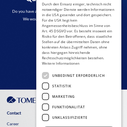
Durch den Einsatz einiger, technisch nicht
notwendiger Dienste werden Informationen
Do you have any questions or require further information?
in die USA gesendet und dort gespeichert.
We would be pleased if you send us an inquiry.
Für die USA liegt kein
Angemessenheitsbeschluss im Sinne von
Art. 45 DSGVO vor. Es besteht insoweit ein
CONTACT FORM
Risiko für den Betroffenen, dass staatliche
Stellen auf die übermittelten Daten ohne
konkreten Anlass Zugriff nehmen, ohne
dass hiergegen hinreichende
Rechtsschutzmöglichkeiten bestehen.
Weitere Informationen
UNBEDINGT ERFORDERLICH
STATISTIK
MARKETING
FUNKTIONALITÄT
Contact
UNKLASSIFIZIERTE
Career