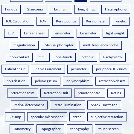
Fundus
Glaucoma
Hartmann
height map
Heterophoria
IOL Calculation
IOP
Keratoconus
Keratometer
kinetic
LED
Lens analyser
lens meter
Lensmeter
light weight
magnification
Manual phoropter
multi frequency probe
non-contact
OCT
one-touch
ortho-k
Pachymetry
Patient chair
PD measurement
perimeter
peripheral K-values
polarisation
polymegatism
polymorphism
refraction charts
refraction tests
Refraction Unit
remote control
Retina
retinal detechment
Retroillumination
Shack-Hartmann
Slitlamp
specular microscope
static
subjective refraction
Tonometry
Topographer
topography
touch screen