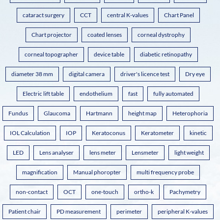
cataract surgery
CCT
central K-values
Chart Panel
Chart projector
coated lenses
corneal dystrophy
corneal topographer
device table
diabetic retinopathy
diameter 38 mm
digital camera
driver's licence test
Dry eye
Electric lift table
endothelium
fast
fully automated
Fundus
Glaucoma
Hartmann
height map
Heterophoria
IOL Calculation
IOP
Keratoconus
Keratometer
kinetic
LED
Lens analyser
lens meter
Lensmeter
light weight
magnification
Manual phoropter
multi frequency probe
non-contact
OCT
one-touch
ortho-k
Pachymetry
Patient chair
PD measurement
perimeter
peripheral K-values