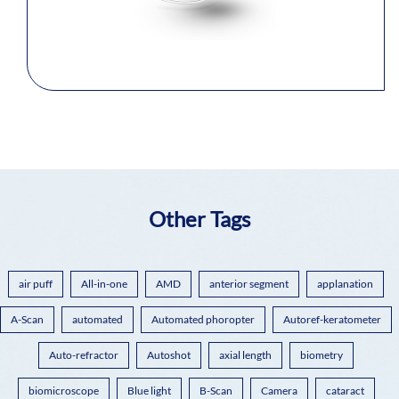
Other Tags
air puff
All-in-one
AMD
anterior segment
applanation
A-Scan
automated
Automated phoropter
Autoref-keratometer
Auto-refractor
Autoshot
axial length
biometry
biomicroscope
Blue light
B-Scan
Camera
cataract