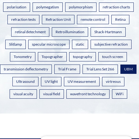
polarisation
polymegatism
polymorphism
refraction charts
refraction tests
Refraction Unit
remote control
Retina
retinal detechment
Retroillumination
Shack-Hartmann
Slitlamp
specular microscope
static
subjective refraction
Tonometry
Topographer
topography
touch screen
transmission deflectometry
Trial Frame
Trial Lens Set 266
UBM
Ultrasound
UV light
UV measurement
virtreous
visual acuity
visual field
wavefront technology
WiFi