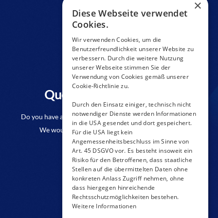
×
Diese Webseite verwendet
Cookies.
Wir verwenden Cookies, um die
Benutzerfreundlichkeit unserer Website zu
verbessern. Durch die weitere Nutzung
unserer Webseite stimmen Sie der
Verwendung von Cookies gemäß unserer
Cookie-Richtlinie zu.
Questions to a product?
Durch den Einsatz einiger, technisch nicht
notwendiger Dienste werden Informationen
Do you have any questions or require further information?
in die USA gesendet und dort gespeichert.
We would be pleased if you send us an inquiry.
Für die USA liegt kein
Angemessenheitsbeschluss im Sinne von
Art. 45 DSGVO vor. Es besteht insoweit ein
CONTACT FORM
Risiko für den Betroffenen, dass staatliche
Stellen auf die übermittelten Daten ohne
konkreten Anlass Zugriff nehmen, ohne
dass hiergegen hinreichende
Rechtsschutzmöglichkeiten bestehen.
Weitere Informationen