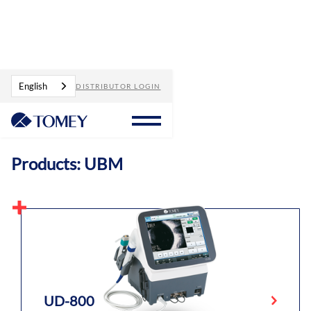
Products
UBM
English
DISTRIBUTOR LOGIN
Products: UBM
UD-800