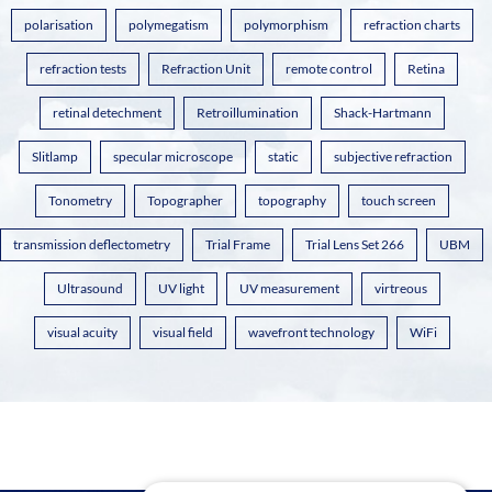
polarisation
polymegatism
polymorphism
refraction charts
refraction tests
Refraction Unit
remote control
Retina
retinal detechment
Retroillumination
Shack-Hartmann
Slitlamp
specular microscope
static
subjective refraction
Tonometry
Topographer
topography
touch screen
transmission deflectometry
Trial Frame
Trial Lens Set 266
UBM
Ultrasound
UV light
UV measurement
virtreous
visual acuity
visual field
wavefront technology
WiFi