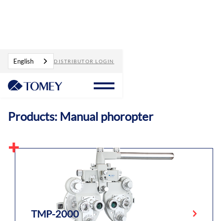
Products
Manual phoropter
English
DISTRIBUTOR LOGIN
Products: Manual phoropter
TMP-2000