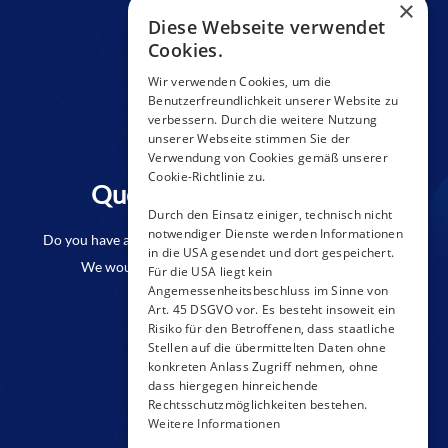
×
Diese Webseite verwendet
Cookies.
Wir verwenden Cookies, um die
Benutzerfreundlichkeit unserer Website zu
verbessern. Durch die weitere Nutzung
unserer Webseite stimmen Sie der
Verwendung von Cookies gemäß unserer
Cookie-Richtlinie zu.
Questions to a product?
Durch den Einsatz einiger, technisch nicht
notwendiger Dienste werden Informationen
Do you have any questions or require further information?
in die USA gesendet und dort gespeichert.
We would be pleased if you send us an inquiry.
Für die USA liegt kein
Angemessenheitsbeschluss im Sinne von
Art. 45 DSGVO vor. Es besteht insoweit ein
CONTACT FORM
Risiko für den Betroffenen, dass staatliche
Stellen auf die übermittelten Daten ohne
konkreten Anlass Zugriff nehmen, ohne
dass hiergegen hinreichende
Rechtsschutzmöglichkeiten bestehen.
Weitere Informationen