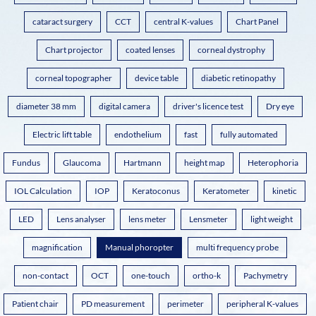
cataract surgery
CCT
central K-values
Chart Panel
Chart projector
coated lenses
corneal dystrophy
corneal topographer
device table
diabetic retinopathy
diameter 38 mm
digital camera
driver's licence test
Dry eye
Electric lift table
endothelium
fast
fully automated
Fundus
Glaucoma
Hartmann
height map
Heterophoria
IOL Calculation
IOP
Keratoconus
Keratometer
kinetic
LED
Lens analyser
lens meter
Lensmeter
light weight
magnification
Manual phoropter
multi frequency probe
non-contact
OCT
one-touch
ortho-k
Pachymetry
Patient chair
PD measurement
perimeter
peripheral K-values