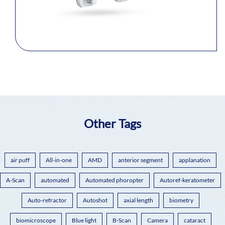
Other Tags
air puff
All-in-one
AMD
anterior segment
applanation
A-Scan
automated
Automated phoropter
Autoref-keratometer
Auto-refractor
Autoshot
axial length
biometry
biomicroscope
Blue light
B-Scan
Camera
cataract