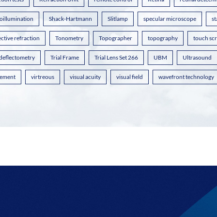
oillumination
Shack-Hartmann
Slitlamp
specular microscope
st
ctive refraction
Tonometry
Topographer
topography
touch sc
 deflectometry
Trial Frame
Trial Lens Set 266
UBM
Ultrasound
ement
virtreous
visual acuity
visual field
wavefront technology