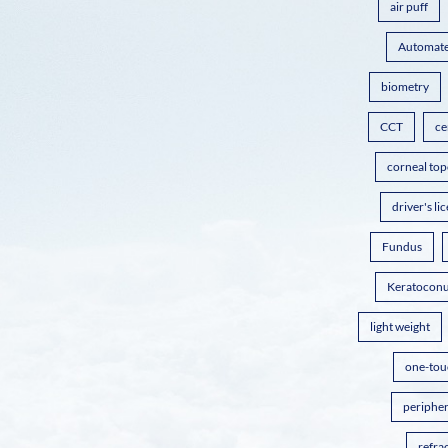
air puff
Automate
biometry
CCT
ce
corneal to
driver's li
Fundus
Keratocon
light weight
one-tou
peripher
refrac