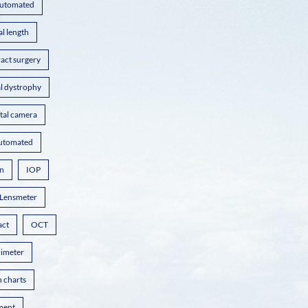
utomated
al length
ract surgery
l dystrophy
ital camera
automated
on
IOP
Lensmeter
act
OCT
rimeter
n charts
ment