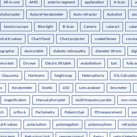
All-in-one
AMD
anterior segment
applanation
A-Scan
a
d phoropter
Autoref-keratometer
Auto-refractor
Autoshot
axi
biomicroscope
Blue light
B-Scan
Camera
cataract
cata
ntral K-values
Chart Panel
Chart projector
coated lenses
cornea
pographer
device table
diabetic retinopathy
diameter 38 mm
dig
cence test
Dry eye
Electric lift table
endothelium
fast
fully 
Glaucoma
Hartmann
height map
Heterophoria
IOL Calculati
us
Keratometer
kinetic
LED
Lens analyser
lens meter
magnification
Manual phoropter
multi frequency probe
non-cont
ch
ortho-k
Pachymetry
Patient chair
PD measurement
pe
al K-values
polarisation
polymegatism
polymorphism
refractio
tion tests
Refraction Unit
remote control
Retina
retinal detech