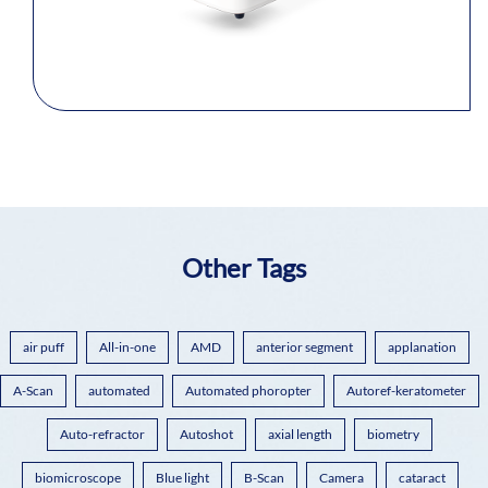
Other Tags
air puff
All-in-one
AMD
anterior segment
applanation
A-Scan
automated
Automated phoropter
Autoref-keratometer
Auto-refractor
Autoshot
axial length
biometry
biomicroscope
Blue light
B-Scan
Camera
cataract