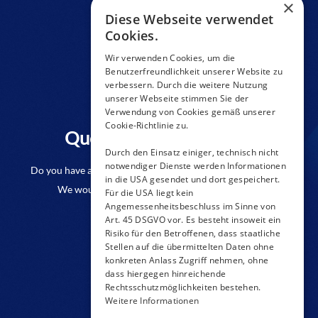
×
Diese Webseite verwendet
Cookies.
Wir verwenden Cookies, um die
Benutzerfreundlichkeit unserer Website zu
verbessern. Durch die weitere Nutzung
unserer Webseite stimmen Sie der
Verwendung von Cookies gemäß unserer
Cookie-Richtlinie zu.
Questions to a product?
Durch den Einsatz einiger, technisch nicht
notwendiger Dienste werden Informationen
Do you have any questions or require further information?
in die USA gesendet und dort gespeichert.
We would be pleased if you send us an inquiry.
Für die USA liegt kein
Angemessenheitsbeschluss im Sinne von
Art. 45 DSGVO vor. Es besteht insoweit ein
CONTACT FORM
Risiko für den Betroffenen, dass staatliche
Stellen auf die übermittelten Daten ohne
konkreten Anlass Zugriff nehmen, ohne
dass hiergegen hinreichende
Rechtsschutzmöglichkeiten bestehen.
Weitere Informationen