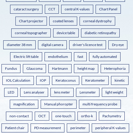
cataract surgery
CCT
central K-values
Chart Panel
Chart projector
coated lenses
corneal dystrophy
corneal topographer
device table
diabetic retinopathy
diameter 38 mm
digital camera
driver's licence test
Dry eye
Electric lift table
endothelium
fast
fully automated
Fundus
Glaucoma
Hartmann
height map
Heterophoria
IOL Calculation
IOP
Keratoconus
Keratometer
kinetic
LED
Lens analyser
lens meter
Lensmeter
light weight
magnification
Manual phoropter
multi frequency probe
non-contact
OCT
one-touch
ortho-k
Pachymetry
Patient chair
PD measurement
perimeter
peripheral K-values