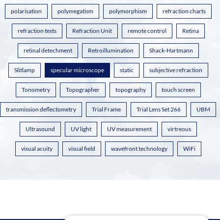
polarisation
polymegatism
polymorphism
refraction charts
refraction tests
Refraction Unit
remote control
Retina
retinal detechment
Retroillumination
Shack-Hartmann
Slitlamp
specular microscope
static
subjective refraction
Tonometry
Topographer
topography
touch screen
transmission deflectometry
Trial Frame
Trial Lens Set 266
UBM
Ultrasound
UV light
UV measurement
virtreous
visual acuity
visual field
wavefront technology
WiFi