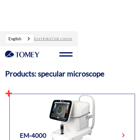
Products
specular microscope
English
DISTRIBUTOR LOGIN
Products: specular microscope
EM-4000