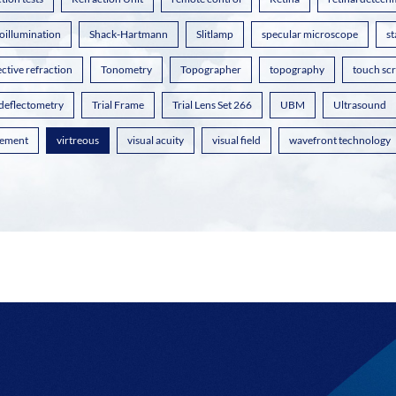
oillumination
Shack-Hartmann
Slitlamp
specular microscope
st
ctive refraction
Tonometry
Topographer
topography
touch sc
 deflectometry
Trial Frame
Trial Lens Set 266
UBM
Ultrasound
ement
virtreous
visual acuity
visual field
wavefront technology