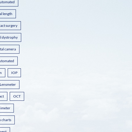
utomated
al length
ract surgery
l dystrophy
ital camera
automated
on
IOP
Lensmeter
act
OCT
rimeter
n charts
ment