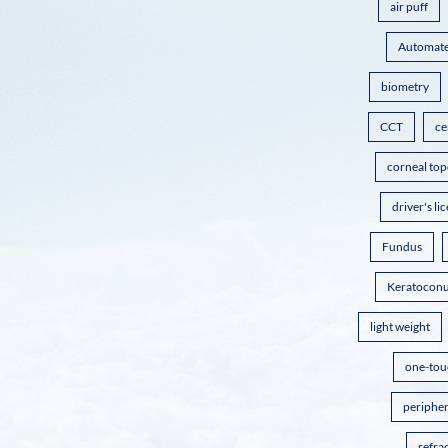
air puff
Automate
biometry
CCT
ce
corneal to
driver's li
Fundus
Keratocon
light weight
one-tou
peripher
refrac