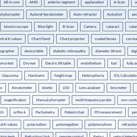
All-in-one
AMD
anterior segment
applanation
A-Scan
a
d phoropter
Autoref-keratometer
Auto-refractor
Autoshot
axi
biomicroscope
Blue light
B-Scan
Camera
cataract
cata
ntral K-values
Chart Panel
Chart projector
coated lenses
cornea
pographer
device table
diabetic retinopathy
diameter 38 mm
dig
cence test
Dry eye
Electric lift table
endothelium
fast
fully 
Glaucoma
Hartmann
height map
Heterophoria
IOL Calculati
us
Keratometer
kinetic
LED
Lens analyser
lens meter
magnification
Manual phoropter
multi frequency probe
non-cont
ch
ortho-k
Pachymetry
Patient chair
PD measurement
pe
al K-values
polarisation
polymegatism
polymorphism
refractio
tion tests
Refraction Unit
remote control
Retina
retinal detech