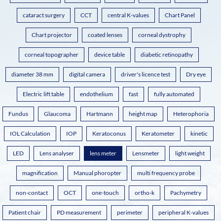
cataract surgery
CCT
central K-values
Chart Panel
Chart projector
coated lenses
corneal dystrophy
corneal topographer
device table
diabetic retinopathy
diameter 38 mm
digital camera
driver's licence test
Dry eye
Electric lift table
endothelium
fast
fully automated
Fundus
Glaucoma
Hartmann
height map
Heterophoria
IOL Calculation
IOP
Keratoconus
Keratometer
kinetic
LED
Lens analyser
lens meter
Lensmeter
light weight
magnification
Manual phoropter
multi frequency probe
non-contact
OCT
one-touch
ortho-k
Pachymetry
Patient chair
PD measurement
perimeter
peripheral K-values