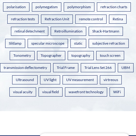
polarisation
polymegatism
polymorphism
refraction charts
refraction tests
Refraction Unit
remote control
Retina
retinal detechment
Retroillumination
Shack-Hartmann
Slitlamp
specular microscope
static
subjective refraction
Tonometry
Topographer
topography
touch screen
transmission deflectometry
Trial Frame
Trial Lens Set 266
UBM
Ultrasound
UV light
UV measurement
virtreous
visual acuity
visual field
wavefront technology
WiFi