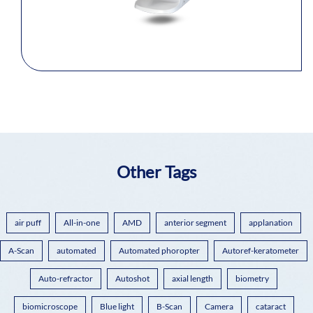
Other Tags
air puff
All-in-one
AMD
anterior segment
applanation
A-Scan
automated
Automated phoropter
Autoref-keratometer
Auto-refractor
Autoshot
axial length
biometry
biomicroscope
Blue light
B-Scan
Camera
cataract