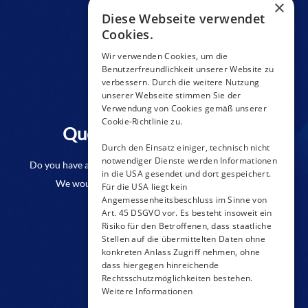
×
Diese Webseite verwendet
Cookies.
Wir verwenden Cookies, um die
Benutzerfreundlichkeit unserer Website zu
verbessern. Durch die weitere Nutzung
unserer Webseite stimmen Sie der
Verwendung von Cookies gemäß unserer
Cookie-Richtlinie zu.
Questions to a product?
Durch den Einsatz einiger, technisch nicht
notwendiger Dienste werden Informationen
Do you have any questions or require further information?
in die USA gesendet und dort gespeichert.
We would be pleased if you send us an inquiry.
Für die USA liegt kein
Angemessenheitsbeschluss im Sinne von
Art. 45 DSGVO vor. Es besteht insoweit ein
CONTACT FORM
Risiko für den Betroffenen, dass staatliche
Stellen auf die übermittelten Daten ohne
konkreten Anlass Zugriff nehmen, ohne
dass hiergegen hinreichende
Rechtsschutzmöglichkeiten bestehen.
Weitere Informationen