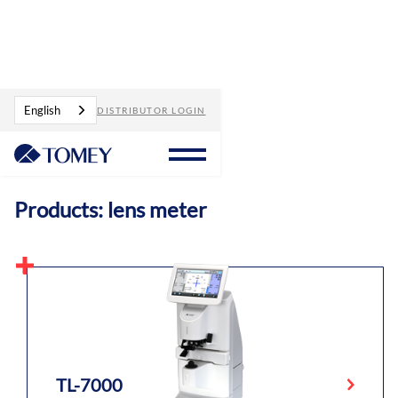
Products
lens meter
English
DISTRIBUTOR LOGIN
Products: lens meter
TL-7000