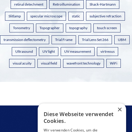
retinal detechment
Retroillumination
Shack-Hartmann
Slitlamp
specular microscope
static
subjective refraction
Tonometry
Topographer
topography
touch screen
transmission deflectometry
Trial Frame
Trial Lens Set 266
UBM
Ultrasound
UV light
UV measurement
virtreous
visual acuity
visual field
wavefront technology
WiFi
×
Diese Webseite verwendet
Cookies.
Wir verwenden Cookies, um die