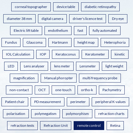
corneal topographer
device table
diabetic retinopathy
diameter 38 mm
digital camera
driver's licence test
Dry eye
Electric lift table
endothelium
fast
fully automated
Fundus
Glaucoma
Hartmann
height map
Heterophoria
IOL Calculation
IOP
Keratoconus
Keratometer
kinetic
LED
Lens analyser
lens meter
Lensmeter
light weight
magnification
Manual phoropter
multi frequency probe
non-contact
OCT
one-touch
ortho-k
Pachymetry
Patient chair
PD measurement
perimeter
peripheral K-values
polarisation
polymegatism
polymorphism
refraction charts
refraction tests
Refraction Unit
remote control
Retina