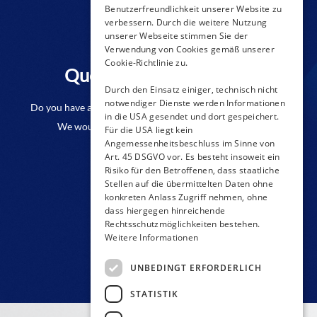
Benutzerfreundlichkeit unserer Website zu
verbessern. Durch die weitere Nutzung
unserer Webseite stimmen Sie der
Verwendung von Cookies gemäß unserer
Cookie-Richtlinie zu.
Questions to a product?
Durch den Einsatz einiger, technisch nicht
notwendiger Dienste werden Informationen
Do you have any questions or require further information?
in die USA gesendet und dort gespeichert.
We would be pleased if you send us an inquiry.
Für die USA liegt kein
Angemessenheitsbeschluss im Sinne von
Art. 45 DSGVO vor. Es besteht insoweit ein
CONTACT FORM
Risiko für den Betroffenen, dass staatliche
Stellen auf die übermittelten Daten ohne
konkreten Anlass Zugriff nehmen, ohne
dass hiergegen hinreichende
Rechtsschutzmöglichkeiten bestehen.
Weitere Informationen
UNBEDINGT ERFORDERLICH
STATISTIK