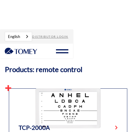
Products
remote control
English
DISTRIBUTOR LOGIN
Products: remote control
TCP-2000A