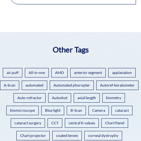
Other Tags
air puff
All-in-one
AMD
anterior segment
applanation
A-Scan
automated
Automated phoropter
Autoref-keratometer
Auto-refractor
Autoshot
axial length
biometry
biomicroscope
Blue light
B-Scan
Camera
cataract
cataract surgery
CCT
central K-values
Chart Panel
Chart projector
coated lenses
corneal dystrophy