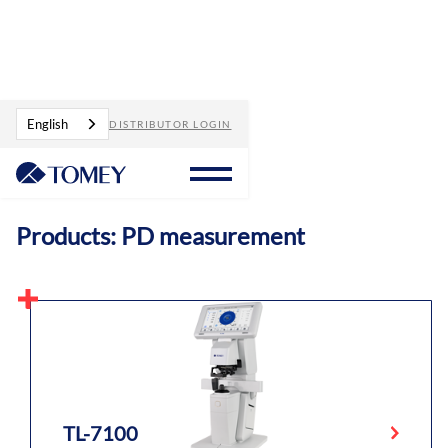
Products
PD measurement
English
DISTRIBUTOR LOGIN
Products: PD measurement
TL-7100