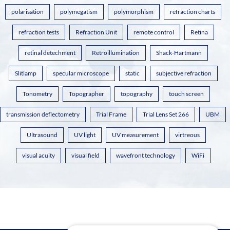
polarisation
polymegatism
polymorphism
refraction charts
refraction tests
Refraction Unit
remote control
Retina
retinal detechment
Retroillumination
Shack-Hartmann
Slitlamp
specular microscope
static
subjective refraction
Tonometry
Topographer
topography
touch screen
transmission deflectometry
Trial Frame
Trial Lens Set 266
UBM
Ultrasound
UV light
UV measurement
virtreous
visual acuity
visual field
wavefront technology
WiFi