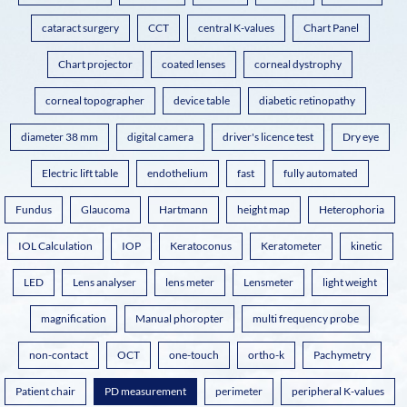
cataract surgery
CCT
central K-values
Chart Panel
Chart projector
coated lenses
corneal dystrophy
corneal topographer
device table
diabetic retinopathy
diameter 38 mm
digital camera
driver's licence test
Dry eye
Electric lift table
endothelium
fast
fully automated
Fundus
Glaucoma
Hartmann
height map
Heterophoria
IOL Calculation
IOP
Keratoconus
Keratometer
kinetic
LED
Lens analyser
lens meter
Lensmeter
light weight
magnification
Manual phoropter
multi frequency probe
non-contact
OCT
one-touch
ortho-k
Pachymetry
Patient chair
PD measurement
perimeter
peripheral K-values