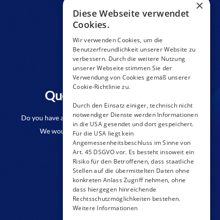
×
Diese Webseite verwendet
Cookies.
Wir verwenden Cookies, um die
Benutzerfreundlichkeit unserer Website zu
verbessern. Durch die weitere Nutzung
unserer Webseite stimmen Sie der
Verwendung von Cookies gemäß unserer
Cookie-Richtlinie zu.
Questions to a product?
Durch den Einsatz einiger, technisch nicht
notwendiger Dienste werden Informationen
Do you have any questions or require further information?
in die USA gesendet und dort gespeichert.
We would be pleased if you send us an inquiry.
Für die USA liegt kein
Angemessenheitsbeschluss im Sinne von
Art. 45 DSGVO vor. Es besteht insoweit ein
CONTACT FORM
Risiko für den Betroffenen, dass staatliche
Stellen auf die übermittelten Daten ohne
konkreten Anlass Zugriff nehmen, ohne
dass hiergegen hinreichende
Rechtsschutzmöglichkeiten bestehen.
Weitere Informationen