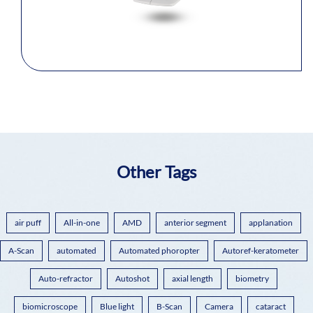
Other Tags
air puff
All-in-one
AMD
anterior segment
applanation
A-Scan
automated
Automated phoropter
Autoref-keratometer
Auto-refractor
Autoshot
axial length
biometry
biomicroscope
Blue light
B-Scan
Camera
cataract