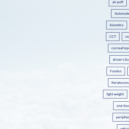
air puff
Automate
biometry
CCT
ce
corneal to
driver's li
Fundus
Keratocon
light weight
one-tou
peripher
refrac