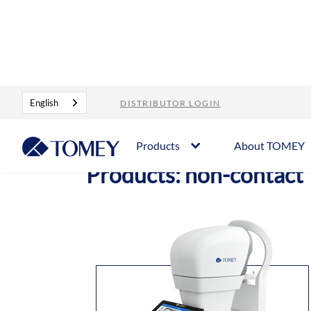
Products
non-contact
English
DISTRIBUTOR LOGIN
Products
About TOMEY
Products: non-contact