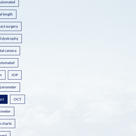
utomated
al length
ract surgery
l dystrophy
ital camera
automated
on
IOP
Lensmeter
act
OCT
rimeter
n charts
ment