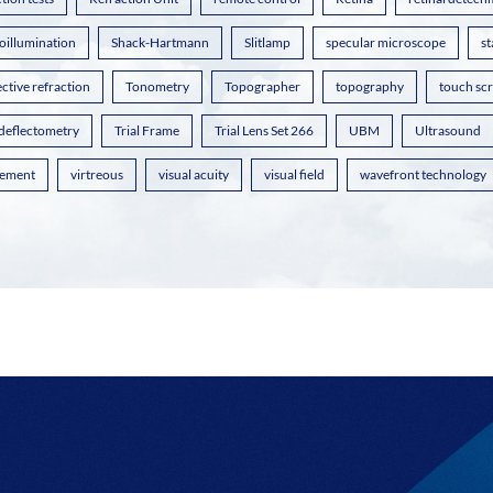
oillumination
Shack-Hartmann
Slitlamp
specular microscope
st
ctive refraction
Tonometry
Topographer
topography
touch sc
 deflectometry
Trial Frame
Trial Lens Set 266
UBM
Ultrasound
ement
virtreous
visual acuity
visual field
wavefront technology