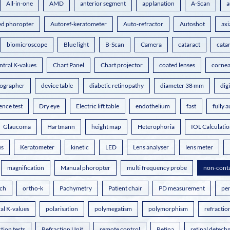
All-in-one
AMD
anterior segment
applanation
A-Scan
a
d phoropter
Autoref-keratometer
Auto-refractor
Autoshot
axi
biomicroscope
Blue light
B-Scan
Camera
cataract
cata
ntral K-values
Chart Panel
Chart projector
coated lenses
cornea
pographer
device table
diabetic retinopathy
diameter 38 mm
dig
cence test
Dry eye
Electric lift table
endothelium
fast
fully 
Glaucoma
Hartmann
height map
Heterophoria
IOL Calculati
us
Keratometer
kinetic
LED
Lens analyser
lens meter
magnification
Manual phoropter
multi frequency probe
non-cont
ch
ortho-k
Pachymetry
Patient chair
PD measurement
pe
al K-values
polarisation
polymegatism
polymorphism
refractio
tion tests
Refraction Unit
remote control
Retina
retinal detech