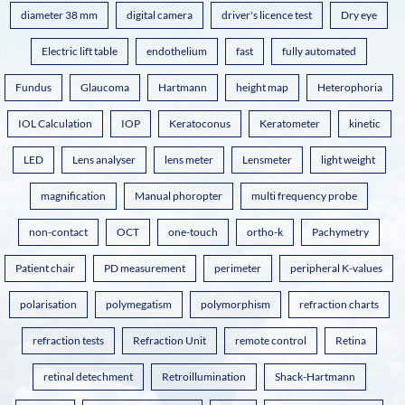
diameter 38 mm
digital camera
driver's licence test
Dry eye
Electric lift table
endothelium
fast
fully automated
Fundus
Glaucoma
Hartmann
height map
Heterophoria
IOL Calculation
IOP
Keratoconus
Keratometer
kinetic
LED
Lens analyser
lens meter
Lensmeter
light weight
magnification
Manual phoropter
multi frequency probe
non-contact
OCT
one-touch
ortho-k
Pachymetry
Patient chair
PD measurement
perimeter
peripheral K-values
polarisation
polymegatism
polymorphism
refraction charts
refraction tests
Refraction Unit
remote control
Retina
retinal detechment
Retroillumination
Shack-Hartmann