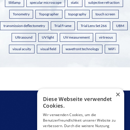
Slitlamp
specular microscope
static
subjective refraction
Tonometry
Topographer
topography
touch screen
transmission deflectometry
Trial Frame
Trial Lens Set 266
UBM
Ultrasound
UV light
UV measurement
virtreous
visual acuity
visual field
wavefront technology
WiFi
×
Diese Webseite verwendet
Cookies.
Wir verwenden Cookies, um die
Benutzerfreundlichkeit unserer Website zu
verbessern. Durch die weitere Nutzung