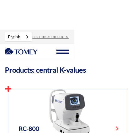
Products
central K-values
English
DISTRIBUTOR LOGIN
Products: central K-values
RC-800