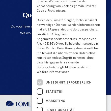
unserer Webseite stimmen Sie der
Verwendung von Cookies gemäß unserer
Cookie-Richtlinie zu.
Questions to a product?
Durch den Einsatz einiger, technisch nicht
notwendiger Dienste werden Informationen
Do you have any questions or require further information?
in die USA gesendet und dort gespeichert.
We would be pleased if you send us an inquiry.
Für die USA liegt kein
Angemessenheitsbeschluss im Sinne von
Art. 45 DSGVO vor. Es besteht insoweit ein
CONTACT FORM
Risiko für den Betroffenen, dass staatliche
Stellen auf die übermittelten Daten ohne
konkreten Anlass Zugriff nehmen, ohne
dass hiergegen hinreichende
Rechtsschutzmöglichkeiten bestehen.
Weitere Informationen
UNBEDINGT ERFORDERLICH
STATISTIK
MARKETING
FUNKTIONALITÄT