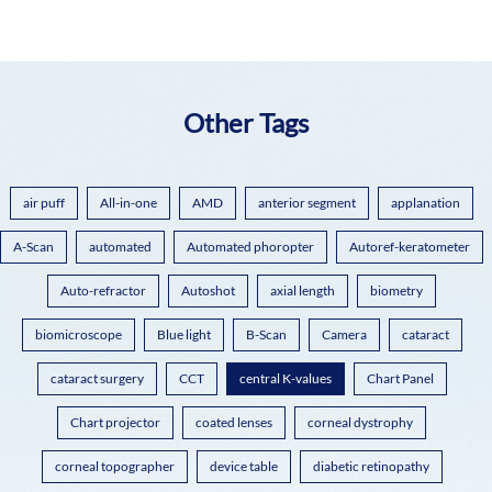
Other Tags
air puff
All-in-one
AMD
anterior segment
applanation
A-Scan
automated
Automated phoropter
Autoref-keratometer
Auto-refractor
Autoshot
axial length
biometry
biomicroscope
Blue light
B-Scan
Camera
cataract
cataract surgery
CCT
central K-values
Chart Panel
Chart projector
coated lenses
corneal dystrophy
corneal topographer
device table
diabetic retinopathy